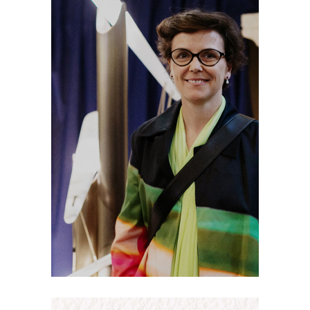
Constance Guisset,
lauréate du Prix
Longchamp
MétamorFose avec ALBA
La remise du Prix
Longchamp
MétamorFoses a eu lieu
le jeudi 9 juin au musée
des Arts et Métiers au
cours du vernissage de
l'exposition Les
MétamorFoses. Cette
exposition dédiée à
l'upcycling
15 juin 2022