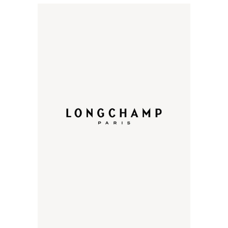
La Maison Longchamp,
Grand partenaire des
MétamorFoses crée le
PRIX LONGCHAMP
METAMORFOSES.
Ouverte au public de
10h à 18h chaque jour,
l’exposition présente les
œuvres majeures
créées par les 12
artistes ayant participé
à la collection 2022 Les
MétamorFoses
7 juin 2022